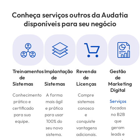
Conheça serviços outros da Audatia
disponíveis para seu negócio
Treinamentos
Implantação
Revenda
Gestão
de
de
de
de
Sistemas
Sistemas
Licenças
Marketing
Digital
Conhecimento
A forma
Compre
Serviços
prático e
mais ágil
sistemas
focados
certificado
e prática
conosco
no B2B
para sua
para usar
e
que
equipe.
100% do
conquiste
geram
seu novo
vantagens
leads e
sistema.
adicionais.