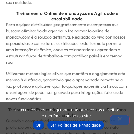
sua realidade.
Treinamento Online de monday.com: Agilidade e
escalabilidade
Para equipes distribuídas geograficamente ou empresas que
buscam otimização de agenda, o treinamento online de
monday.com é a solução definitiva. Realizado ao vivo por nossos
especialistas e consultores certificados, este formato permite
uma interação dinâmica, onde os colaboradores aprendem a
estruturar fluxos de trabalho e compartilhar painéis em tempo
real.
Utilizamos metodologias ativas que mantêm o engajamento alto
mesmo à distância, garantindo que o aprendizado remoto seja
tão profundo e aplicável quanto qualquer experiência física, com
a vantagem de poder ser gravado para integrações futuras de
novos funcionários.
Treinamento Presencial de monday.com: Imersão e foco
Usamos cookies para garantir que oferecemos a melhor
absoluto
experiência em nosso site.
Quando a complexidade dos processos exige um mergulho
Ok
Ler Política de Privacidade
profundo ou quando a cultura da empresa valoriza o contato
direto, o treinamento presencial de monday.com se destaca