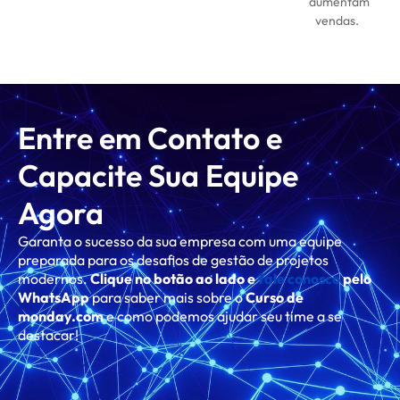
aumentam
vendas.
Entre em Contato e
Capacite Sua Equipe
Agora
Garanta o sucesso da sua empresa com uma equipe
preparada para os desafios de gestão de projetos
modernos.
Clique no botão ao lado e
fale conosco
pelo
WhatsApp
para saber mais sobre o
Curso de
monday.com
e como podemos ajudar seu time a se
destacar!