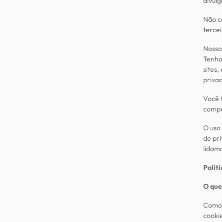
divulg
Não c
tercei
Nosso 
Tenha
sites,
priva
Você 
compr
O uso
de pr
lidam
Polít
O que
Como é
cooki