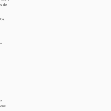
do de
das.
ar
er
 que