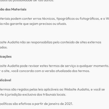
cados da possibilidade de tais danos.
são dos Materiais
eriais podem conter erros técnicos, tipográficos ou fotográficos, e o 
ia não garante que sejam precisos ou atuais.
site Audatia não se responsabiliza pelo conteúdo de sites externos
ados.
icações
site Audatia pode revisar estes termos de serviço a qualquer momento
ar o site, você concorda com a versão atualizada dos termos.
plicável
termos são regidos pelas leis aplicáveis ao Website Audatia, e você se
e à jurisdição exclusiva dos tribunais locais.
políticas são efetivas a partir de janeiro de 2021.