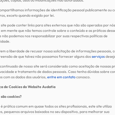
ações, cópias, usos ou modificações não autorizados.
ompartilhamos informações de identificação pessoal publicamente ou 
ros, exceto quando exigido por lei.
site pode conter links para sites externos que não são operados por nós
 em mente que não temos controle sobre o conteúdo e as práticas dess
 e não podemos nos responsabilizar por suas respectivas políticas de
cidade.
tem a liberdade de recusar nossa solicitação de informações pessoais, 
eensão de que talvez não possamos fornecer alguns dos
serviços
desej
 continuado de nosso site será considerado como aceitação de nossas pr
ivacidade e tratamento de dados pessoais. Caso tenha dúvidas sobre c
os com os dados dos usuários,
entre em contato
conosco.
ica de Cookies do Website Audatia
 são cookies?
 prática comum em quase todos os sites profissionais, este site utiliza
es, pequenos arquivos baixados no seu dispositivo, para melhorar sua