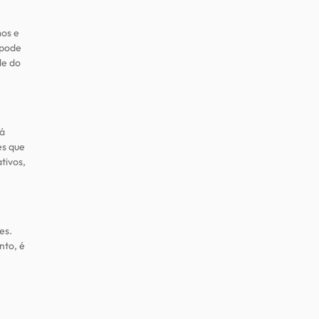
mos e
 pode
de do
há
es que
tivos,
es.
nto, é