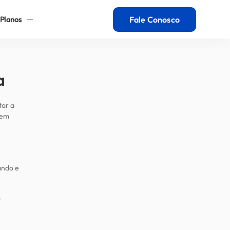
Planos
Fale Conosco
a
tar a
 em
ando e
o