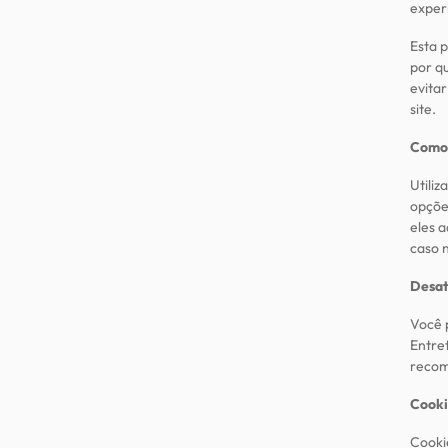
exper
Esta p
por q
evita
site.
Como 
Utiliz
opçõe
eles 
caso 
Desat
Você 
Entret
recom
Cooki
Cooki