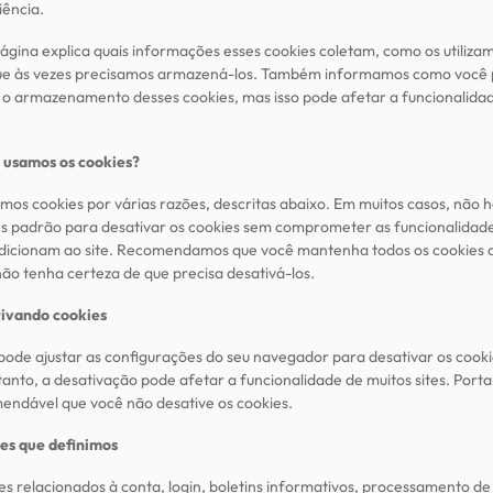
iência.
ágina explica quais informações esses cookies coletam, como os utiliza
ue às vezes precisamos armazená-los. Também informamos como você
r o armazenamento desses cookies, mas isso pode afetar a funcionalida
usamos os cookies?
amos cookies por várias razões, descritas abaixo. Em muitos casos, não 
s padrão para desativar os cookies sem comprometer as funcionalidad
adicionam ao site. Recomendamos que você mantenha todos os cookies a
não tenha certeza de que precisa desativá-los.
ivando cookies
pode ajustar as configurações do seu navegador para desativar os cooki
anto, a desativação pode afetar a funcionalidade de muitos sites. Porta
endável que você não desative os cookies.
es que definimos
es relacionados à conta, login, boletins informativos, processamento de