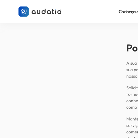
Conheça 
Po
A sua 
sua p
nosso 
Solic
fornec
conhe
como 
Mante
servi
comer