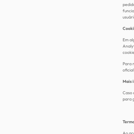
pedido
funci
usuári
Cooki
Em al
Analyt
cooki
Para 
oficia
Mais 
Caso 
para 
Termo
Ao ac