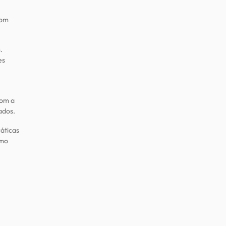
com
.
es
com a
ados.
áticas
omo