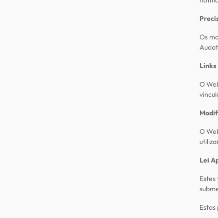
notifi
Preci
Os mat
Audat
Links
O Web
vincul
Modif
O Web
utiliz
Lei A
Estes 
submet
Estas 