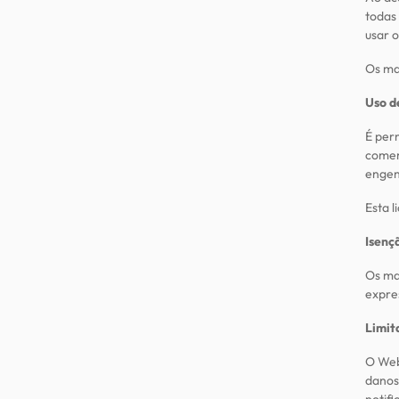
todas 
usar o
Os mat
Uso d
É perm
comer
engen
Esta 
Isenç
Os ma
expres
Limit
O Web
danos