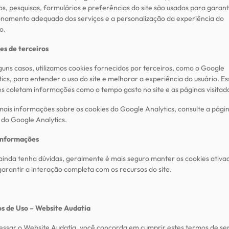
s, pesquisas, formulários e preferências do site são usados para garant
onamento adequado dos serviços e a personalização da experiência do
o.
es de terceiros
guns casos, utilizamos cookies fornecidos por terceiros, como o Google
ics, para entender o uso do site e melhorar a experiência do usuário. Es
es coletam informações como o tempo gasto no site e as páginas visitad
mais informações sobre os cookies do Google Analytics, consulte a pági
l do Google Analytics.
informações
ainda tenha dúvidas, geralmente é mais seguro manter os cookies ativa
garantir a interação completa com os recursos do site.
s de Uso – Website Audatia
essar o Website Audatia, você concorda em cumprir estes termos de ser