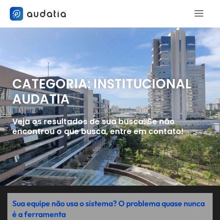
CATEGORIA: INSTITUCIONAL
AUDATIA
Veja os resultados de sua busca. Se não
encontrou o que busca, entre em contato!
Sua equipe não usa o sistema? O problema quase nunca
é a ferramenta